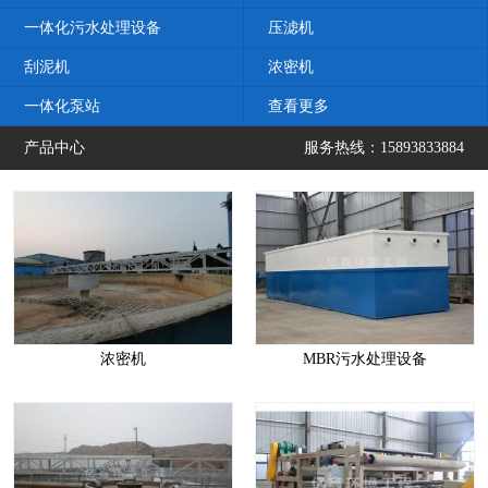
一体化污水处理设备
压滤机
刮泥机
浓密机
一体化泵站
查看更多
产品中心
服务热线：15893833884
浓密机
MBR污水处理设备