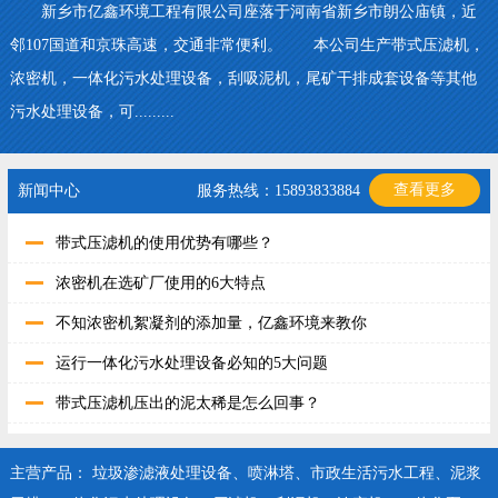
新乡市亿鑫环境工程有限公司座落于河南省新乡市朗公庙镇，近
邻107国道和京珠高速，交通非常便利。 本公司生产带式压滤机，
浓密机，一体化污水处理设备，刮吸泥机，尾矿干排成套设备等其他
污水处理设备，可.........
查看更多
新闻中心
服务热线：15893833884
带式压滤机的使用优势有哪些？
浓密机在选矿厂使用的6大特点
不知浓密机絮凝剂的添加量，亿鑫环境来教你
运行一体化污水处理设备必知的5大问题
带式压滤机压出的泥太稀是怎么回事？
主营产品：
垃圾渗滤液处理设备
、
喷淋塔
、
市政生活污水工程
、
泥浆