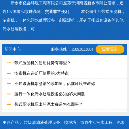
新乡市亿鑫环境工程有限公司座落于河南省新乡市朗公庙镇，近
邻107国道和京珠高速，交通非常便利。 本公司生产带式压滤机，
浓密机，一体化污水处理设备，刮吸泥机，尾矿干排成套设备等其他
污水处理设备，可.........
查看更多
新闻中心
服务热线：15893833884
带式压滤机的使用优势有哪些？
浓密机在选矿厂使用的6大特点
不知浓密机絮凝剂的添加量，亿鑫环境来教你
运行一体化污水处理设备必知的5大问题
带式压滤机压出的泥太稀是怎么回事？
主营产品：
垃圾渗滤液处理设备
、
喷淋塔
、
市政生活污水工程
、
泥浆