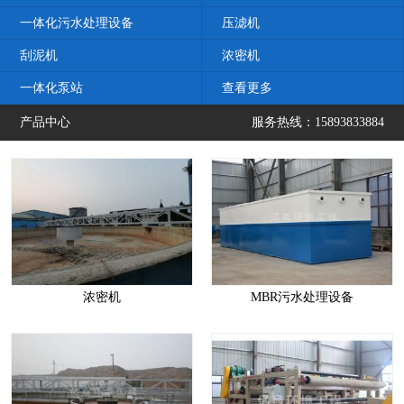
一体化污水处理设备
压滤机
刮泥机
浓密机
一体化泵站
查看更多
产品中心
服务热线：15893833884
浓密机
MBR污水处理设备