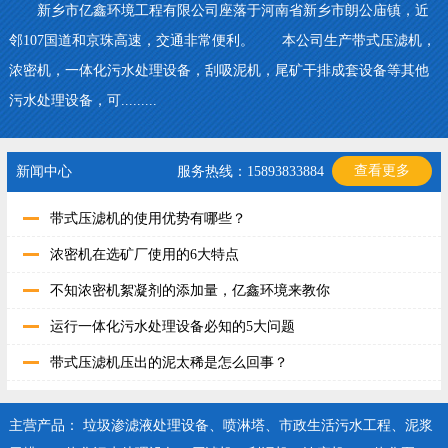
新乡市亿鑫环境工程有限公司座落于河南省新乡市朗公庙镇，近
邻107国道和京珠高速，交通非常便利。 本公司生产带式压滤机，
浓密机，一体化污水处理设备，刮吸泥机，尾矿干排成套设备等其他
污水处理设备，可.........
查看更多
新闻中心
服务热线：15893833884
带式压滤机的使用优势有哪些？
浓密机在选矿厂使用的6大特点
不知浓密机絮凝剂的添加量，亿鑫环境来教你
运行一体化污水处理设备必知的5大问题
带式压滤机压出的泥太稀是怎么回事？
主营产品：
垃圾渗滤液处理设备
、
喷淋塔
、
市政生活污水工程
、
泥浆