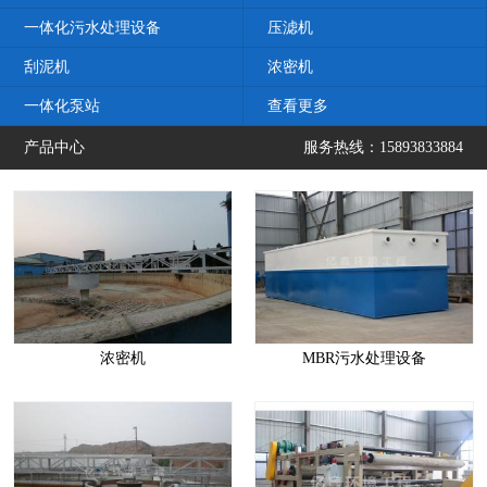
一体化污水处理设备
压滤机
刮泥机
浓密机
一体化泵站
查看更多
产品中心
服务热线：15893833884
浓密机
MBR污水处理设备