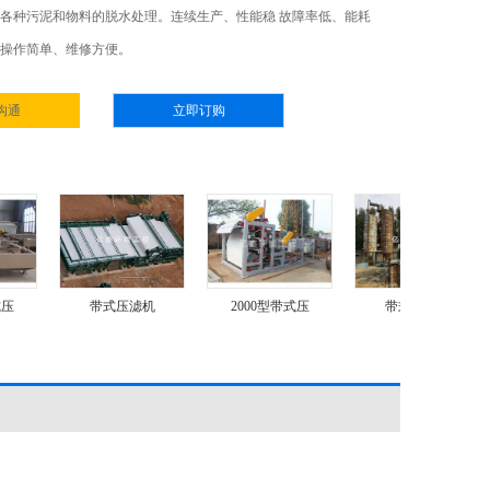
各种污泥和物料的脱水处理。连续生产、性能稳 故障率低、能耗
操作简单、维修方便。
沟通
立即订购
带式压滤机
2000型带式压
带式压滤机
带式
带式压滤机