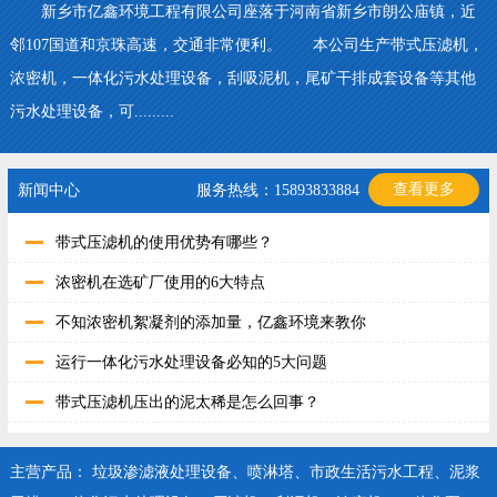
新乡市亿鑫环境工程有限公司座落于河南省新乡市朗公庙镇，近
邻107国道和京珠高速，交通非常便利。 本公司生产带式压滤机，
浓密机，一体化污水处理设备，刮吸泥机，尾矿干排成套设备等其他
污水处理设备，可.........
查看更多
新闻中心
服务热线：15893833884
带式压滤机的使用优势有哪些？
浓密机在选矿厂使用的6大特点
不知浓密机絮凝剂的添加量，亿鑫环境来教你
运行一体化污水处理设备必知的5大问题
带式压滤机压出的泥太稀是怎么回事？
主营产品：
垃圾渗滤液处理设备
、
喷淋塔
、
市政生活污水工程
、
泥浆