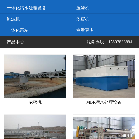
一体化污水处理设备
压滤机
刮泥机
浓密机
一体化泵站
查看更多
产品中心
服务热线：15893833884
浓密机
MBR污水处理设备