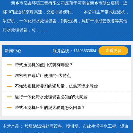
新乡市亿鑫环境工程有限公司座落于河南省新乡市朗公庙镇，近
邻107国道和京珠高速，交通非常便利。 本公司生产带式压滤机，
浓密机，一体化污水处理设备，刮吸泥机，尾矿干排成套设备等其他
污水处理设备，可.........
查看更多
新闻中心
服务热线：15893833884
带式压滤机的使用优势有哪些？
浓密机在选矿厂使用的6大特点
不知浓密机絮凝剂的添加量，亿鑫环境来教你
运行一体化污水处理设备必知的5大问题
带式压滤机压出的泥太稀是怎么回事？
主营产品：
垃圾渗滤液处理设备
、
喷淋塔
、
市政生活污水工程
、
泥浆