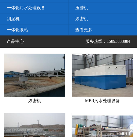
一体化污水处理设备
压滤机
刮泥机
浓密机
一体化泵站
查看更多
产品中心
服务热线：15893833884
浓密机
MBR污水处理设备