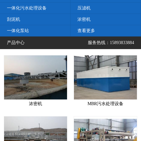
一体化污水处理设备
压滤机
刮泥机
浓密机
一体化泵站
查看更多
产品中心
服务热线：15893833884
浓密机
MBR污水处理设备