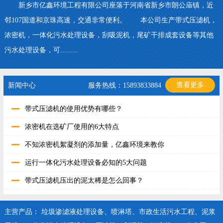
新乡市亿鑫环境工程有限公司座落于河南省新乡市朗公庙镇，近
邻107国道和京珠高速，交通非常便利。 本公司生产带式压滤机，
浓密机，一体化污水处理设备，刮吸泥机，尾矿干排成套设备等其他
污水处理设备，可.........
查看更多
新闻中心
服务热线：15893833884
带式压滤机的使用优势有哪些？
浓密机在选矿厂使用的6大特点
不知浓密机絮凝剂的添加量，亿鑫环境来教你
运行一体化污水处理设备必知的5大问题
带式压滤机压出的泥太稀是怎么回事？
主营产品：
垃圾渗滤液处理设备
、
喷淋塔
、
市政生活污水工程
、
泥浆