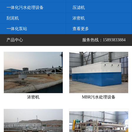
一体化污水处理设备
压滤机
刮泥机
浓密机
一体化泵站
查看更多
产品中心
服务热线：15893833884
浓密机
MBR污水处理设备