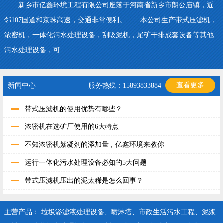
新乡市亿鑫环境工程有限公司座落于河南省新乡市朗公庙镇，近
邻107国道和京珠高速，交通非常便利。 本公司生产带式压滤机，
浓密机，一体化污水处理设备，刮吸泥机，尾矿干排成套设备等其他
污水处理设备，可.........
查看更多
新闻中心
服务热线：15893833884
带式压滤机的使用优势有哪些？
浓密机在选矿厂使用的6大特点
不知浓密机絮凝剂的添加量，亿鑫环境来教你
运行一体化污水处理设备必知的5大问题
带式压滤机压出的泥太稀是怎么回事？
主营产品：
垃圾渗滤液处理设备
、
喷淋塔
、
市政生活污水工程
、
泥浆